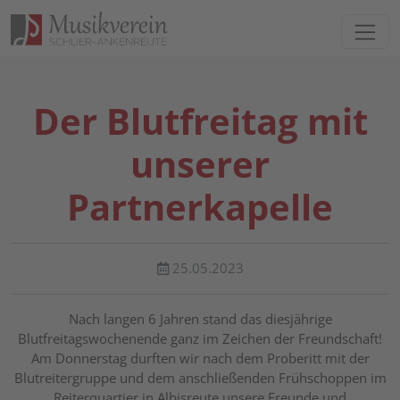
Direkt zur Hauptnavigation springen
Direkt zum Inhalt springen
Der Blutfreitag mit
unserer
Partnerkapelle
25.05.2023
Nach langen 6 Jahren stand das diesjährige
Blutfreitagswochenende ganz im Zeichen der Freundschaft!
Am Donnerstag durften wir nach dem Proberitt mit der
Blutreitergruppe und dem anschließenden Frühschoppen im
Reiterquartier in Albisreute unsere Freunde und