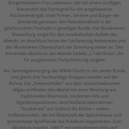
Bürgermeisterin Frau Liebmann, die mit einem zünftigen
Bieranstich das Startsignal für ein ausgelassenes
Wochenende gab. Viele Firmen, Vereine und Bürger der
Gemeinde genossen den Feierabendhock in der
geschmückten Festhalle in geselliger Runde. Der Musikverein
Wasserburg sorgte für den musikalischen Auftakt des
Abends. Im Anschluss heizte der Fanfarenzug Ankenreute und
der Musikverein Obereschach die Stimmung weiter an. Den
krönenden Abschluss des Abends bildete „2-Takt Brass“, die
für ausgelassene Partystimmung sorgten.
Am Samstagabend ging das WWW-Fäscht in die zweite Runde
und gleich drei hochkarätige Gruppen standen auf der
Bühne. Die „Siebenschläfer“ aus dem oberschwäbischen
Allgäu eröffneten den Abend mit einer Mischung aus
traditioneller Blasmusik, modernen Hits und
Eigenkompositionen. Anschließend übernahmen
"Southbrass“ aus Südtirol die Bühne – sieben
Vollblutmusiker, die mit Blasmusik der Spitzenklasse und
grenzenloser Spielfreude das Publikum begeisterten. Zum
Abschluss brachte „HRBZ“ mit mitreißenden Hits und