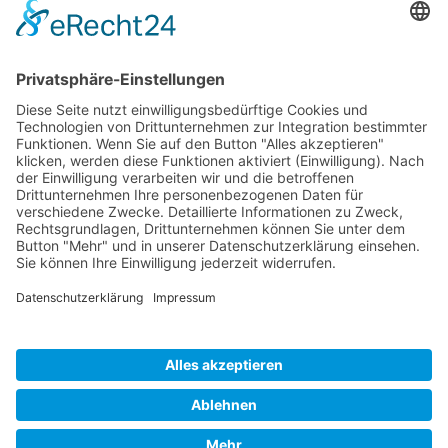
ZURÜCK
So erreichen Sie uns:
Musikverein Schlier - Ankenreute e.V.
Benjamin Hezinger
Mühlenweg 3 - 88281 Schlier
vorstand@mv-schlierankenreute.de
Tel.: +49 171 1789947
Rechtliches:
Datenschutz